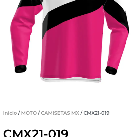
Inicio
/
MOTO
/
CAMISETAS MX
/ CMX21-019
CMX21-019