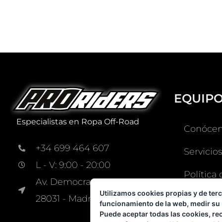
EQUIP
Especialistas en Ropa Off-Road
Conócen
+34 699 464 607
Servicios
L - V: 9:00 - 20:00
Política
Av. Democracia, 7 Nave 309
Utilizamos cookies propias y de terc
Contact
28031 - Madrid, España
funcionamiento de la web, medir su 
Puede aceptar todas las cookies, re