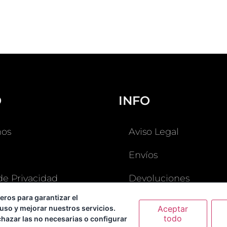
O
INFO
os
Aviso Legal
Envíos
 de Privacidad
Devoluciones
eros para garantizar el
o
Guía de Tallas
Aceptar
uso y mejorar nuestros servicios.
todo
chazar las no necesarias o configurar