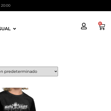
- 20:00
0
SUAL