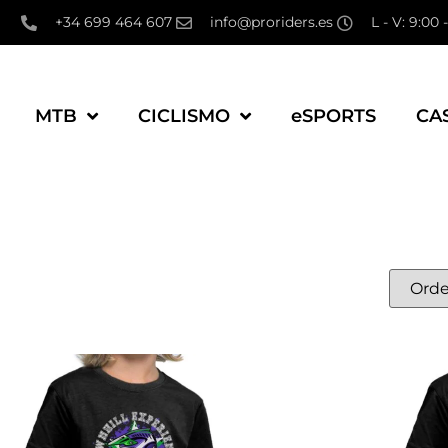
+34 699 464 607
info@proriders.es
L - V: 9:00 
MTB
CICLISMO
eSPORTS
CA