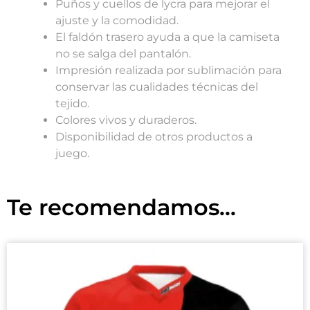
Puños y cuellos de lycra para mejorar el
ajuste y la comodidad.
El faldón trasero ayuda a que la camiseta
no se salga del pantalón.
Impresión realizada por sublimación para
conservar las cualidades técnicas del
tejido.
Colores vivos y duraderos.
Disponibilidad de otros productos a
juego.
Te recomendamos...