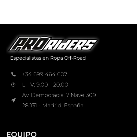
Especialistas en Ropa Off-Road
+34 699 464 607
L - V: 9:00 - 20:00
Av. Democracia, 7 Nave 309
28031 - Madrid, España
EQUIPO