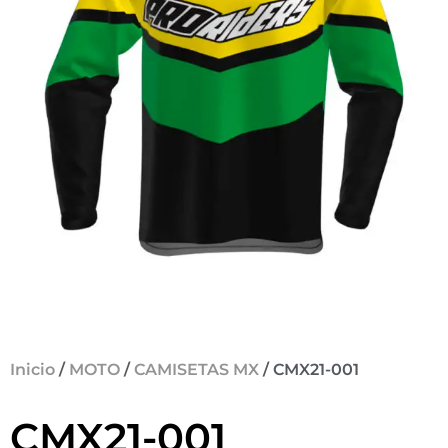
Inicio
/
MOTO
/
CAMISETAS MX
/ CMX21-001
CMX21-001