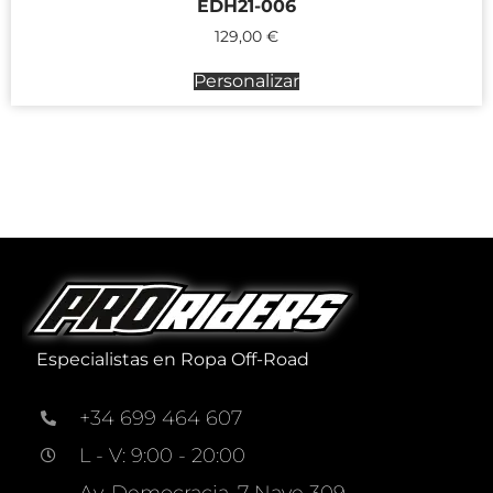
EDH21-006
129,00
€
Personalizar
Especialistas en Ropa Off-Road
+34 699 464 607
L - V: 9:00 - 20:00
Av. Democracia, 7 Nave 309