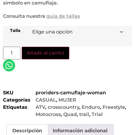
símbolo en camuflaje.
Consulta nuestra
guía de tallas
Talla
Añadir al carrito
SKU
proriders-camuflaje-woman
Categorías
CASUAL
,
MUJER
Etiquetas
ATV
,
crosscountry
,
Enduro
,
Freestyle
,
Motocross
,
Quad
,
trail
,
Trial
Descripción
Información adicional